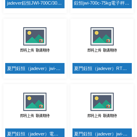
jadever鈺恒JWI-700C/30kg/0.01kg不鏽鋼台麵電子秤
鈺恒jwi-700c-75kg電子秤（jadever）JWI-700C-75kg報警電子秤
夏門鈺恒（jadever）jwi-700c-60kg上限、下限、標準之三段警示功能
夏門鈺恒（jadever）RTC功能電子秤 jwi-700c專業螺絲計數電子秤
夏門鈺恒（jadever）電子秤jwi-700c電子秤校正方法
夏門鈺恒（jadever）jwi-700c-75kg外接不幹膠熱敏打印電子秤