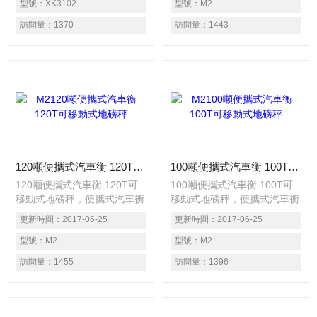
靜態稱重檢測，貨物過磅低精
型號：
XK3102
精度車輛稱重或較高精度靜態
型號：
M2
度車輛稱重或較高精度靜態車
車輛稱重。
訪問量：
1370
訪問量：
1443
輛稱重。
120噸便攜式汽車衡 120T可移動式地磅秤
100噸便攜式汽車衡 100T可移動式地磅秤
120噸便攜式汽車衡 120T可
100噸便攜式汽車衡 100T可
移動式地磅秤，便攜式汽車衡
移動式地磅秤，便攜式汽車衡
又名便攜式軸重秤、軸重儀、
又名便攜式軸重秤、軸重儀、
更新時間：
2017-06-25
更新時間：
2017-06-25
便攜式地磅秤、用於公路便攜
便攜式地磅秤、用於公路便攜
查超載車輛靜態稱重檢測，貨
型號：
M2
查超載車輛靜態稱重檢測，貨
型號：
M2
物過磅低精度車輛稱重或較高
物過磅低精度車輛稱重或較高
訪問量：
1455
訪問量：
1396
精度靜態車輛稱重。
精度靜態車輛稱重。